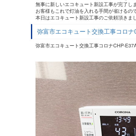
無事に新しいエコキュート新設工事が完了し
お客様もこれで灯油を入れる手間が省けるの
本日はエコキュート新設工事のご依頼頂きま
弥富市エコキュート交換工事コロナCHP-
弥富市エコキュート交換工事コロナCHP-E37