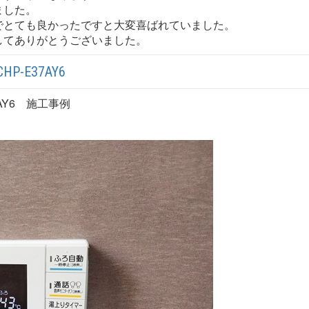
ました。
でとても良かったですと大変喜ばれていました。
してありがとうございました。
E37AY6
AY6 施工事例