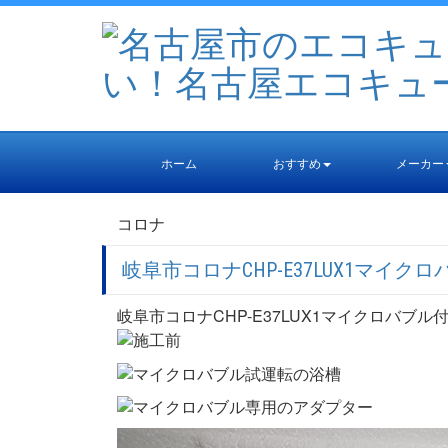
ホーム
おすすめ
メーカー
コロナ
岐阜市コロナCHP-E37LUX1マイ
岐阜市コロナCHP-E37LUX1マイクロバブ