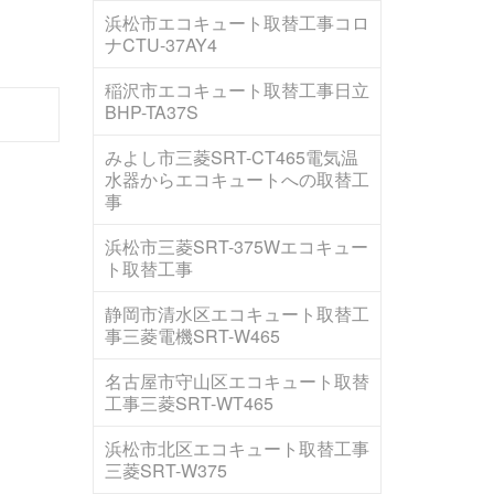
浜松市エコキュート取替工事コロ
ナCTU-37AY4
稲沢市エコキュート取替工事日立
BHP-TA37S
みよし市三菱SRT-CT465電気温
水器からエコキュートへの取替工
事
浜松市三菱SRT-375Wエコキュー
ト取替工事
静岡市清水区エコキュート取替工
事三菱電機SRT-W465
名古屋市守山区エコキュート取替
工事三菱SRT-WT465
浜松市北区エコキュート取替工事
三菱SRT-W375