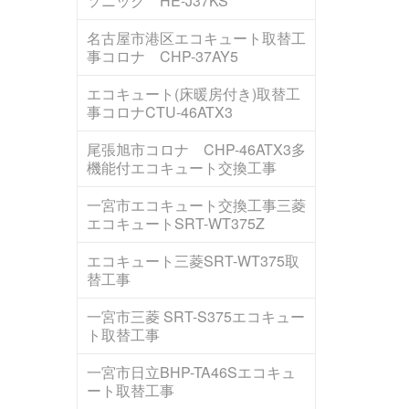
ソニック HE-J37KS
名古屋市港区エコキュート取替工
事コロナ CHP-37AY5
エコキュート(床暖房付き)取替工
事コロナCTU-46ATX3
尾張旭市コロナ CHP-46ATX3多
機能付エコキュート交換工事
一宮市エコキュート交換工事三菱
エコキュートSRT-WT375Z
エコキュート三菱SRT-WT375取
替工事
一宮市三菱 SRT-S375エコキュー
ト取替工事
一宮市日立BHP-TA46Sエコキュ
ート取替工事