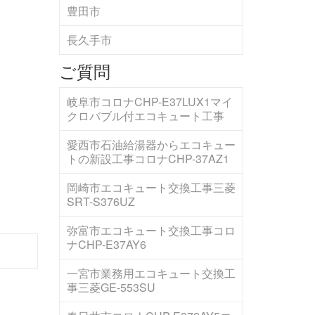
豊田市
長久手市
ご質問
岐阜市コロナCHP-E37LUX1マイ
クロバブル付エコキュート工事
愛西市石油給湯器からエコキュー
トの新設工事コロナCHP-37AZ1
岡崎市エコキュート交換工事三菱
SRT-S376UZ
弥富市エコキュート交換工事コロ
ナCHP-E37AY6
一宮市業務用エコキュート交換工
事三菱GE-553SU