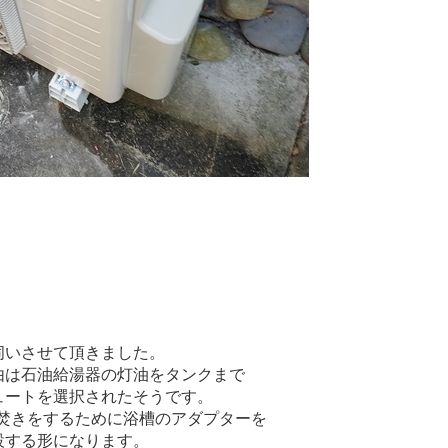
伺いさせて頂きました。
由は石油給湯器の灯油をタンクまで
ュートを選択されたそうです。
い焚きをするために浴槽のアダプターを
設する形になります。