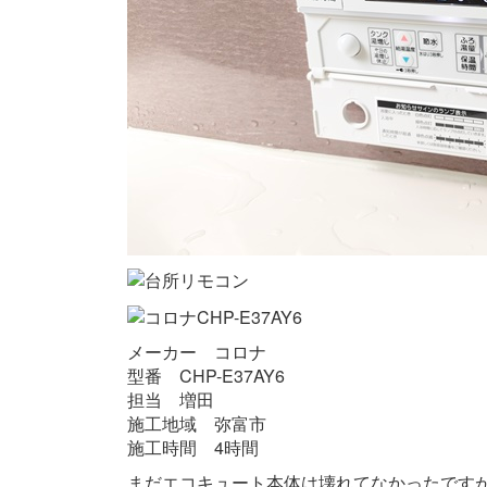
メーカー コロナ
型番 CHP-E37AY6
担当 増田
施工地域 弥富市
施工時間 4時間
まだエコキュート本体は壊れてなかったですが