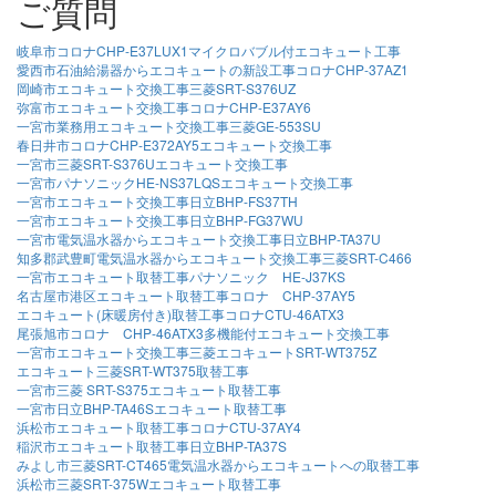
ご質問
岐阜市コロナCHP-E37LUX1マイクロバブル付エコキュート工事
愛西市石油給湯器からエコキュートの新設工事コロナCHP-37AZ1
岡崎市エコキュート交換工事三菱SRT-S376UZ
弥富市エコキュート交換工事コロナCHP-E37AY6
一宮市業務用エコキュート交換工事三菱GE-553SU
春日井市コロナCHP-E372AY5エコキュート交換工事
一宮市三菱SRT-S376Uエコキュート交換工事
一宮市パナソニックHE-NS37LQSエコキュート交換工事
一宮市エコキュート交換工事日立BHP-FS37TH
一宮市エコキュート交換工事日立BHP-FG37WU
一宮市電気温水器からエコキュート交換工事日立BHP-TA37U
知多郡武豊町電気温水器からエコキュート交換工事三菱SRT-C466
一宮市エコキュート取替工事パナソニック HE-J37KS
名古屋市港区エコキュート取替工事コロナ CHP-37AY5
エコキュート(床暖房付き)取替工事コロナCTU-46ATX3
尾張旭市コロナ CHP-46ATX3多機能付エコキュート交換工事
一宮市エコキュート交換工事三菱エコキュートSRT-WT375Z
エコキュート三菱SRT-WT375取替工事
一宮市三菱 SRT-S375エコキュート取替工事
一宮市日立BHP-TA46Sエコキュート取替工事
浜松市エコキュート取替工事コロナCTU-37AY4
稲沢市エコキュート取替工事日立BHP-TA37S
みよし市三菱SRT-CT465電気温水器からエコキュートへの取替工事
浜松市三菱SRT-375Wエコキュート取替工事