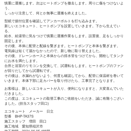
慎重に運搬します。次はヒートポンプを撤去します。周りに傷をつけないよ
う、
しっかり注意して、何とか無事に運搬を終えました。
型紙で据付位置を確認してアンカーボルトを打ち込みます。
新しいエコキュート、ヒートポンプを設置していきます。下から生えてい
る、
給水、給湯管に気をつけて慎重に運搬作業をします。設置後、足をしっかり
固定します。
その後、本体に配管と配線を繋ぎます。ヒートポンプと本体を繋ぎます。
電気線は短くて届かなかったので、新し物に取り替えました。
その後、ドレーンホースと本体からの排水管をつけてから、開栓してタンク
にお水を満たします。
台所と浴室のリモコンを交換して、試運転をします。ヒートポンプのファン
が回りだしてから試運転です。
その後は、水漏れがないよう、何度も確認してから、配管に保温材を巻いて
いきます。本体下部に足カバーを取り付けたら、工事完了となります。
お客様は、新しいエコキュートが入り、便利になりますと、大変喜んでいた
だきました。
この度は、エコキュートの取替工事のご依頼をいただき、誠に有難うござい
ました。(担当スタッフ田口)
エコキュート メーカー 日立
型番 BHP-TA37S
施工スタッフ 増田 田口
施工地域 愛知県稲沢市
施工期間 2021.06.05 4時間