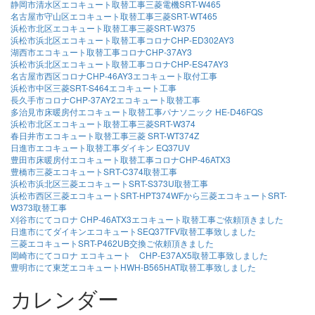
静岡市清水区エコキュート取替工事三菱電機SRT-W465
名古屋市守山区エコキュート取替工事三菱SRT-WT465
浜松市北区エコキュート取替工事三菱SRT-W375
浜松市浜北区エコキュート取替工事コロナCHP-ED302AY3
湖西市エコキュート取替工事コロナCHP-37AY3
浜松市浜北区エコキュート取替工事コロナCHP-ES47AY3
名古屋市西区コロナCHP-46AY3エコキュート取付工事
浜松市中区三菱SRT-S464エコキュート工事
長久手市コロナCHP-37AY2エコキュート取替工事
多治見市床暖房付エコキュート取替工事パナソニック HE-D46FQS
浜松市北区エコキュート取替工事三菱SRT-W374
春日井市エコキュート取替工事三菱 SRT-WT374Z
日進市エコキュート取替工事ダイキン EQ37UV
豊田市床暖房付エコキュート取替工事コロナCHP-46ATX3
豊橋市三菱エコキュートSRT-C374取替工事
浜松市浜北区三菱エコキュートSRT-S373U取替工事
浜松市西区三菱エコキュートSRT-HPT374WFから三菱エコキュートSRT-
W373取替工事
刈谷市にてコロナ CHP-46ATX3エコキュート取替工事ご依頼頂きました
日進市にてダイキンエコキュートSEQ37TFV取替工事致しました
三菱エコキュートSRT-P462UB交換ご依頼頂きました
岡崎市にてコロナ エコキュート CHP-E37AX5取替工事致しました
豊明市にて東芝エコキュートHWH-B565HAT取替工事致しました
カレンダー