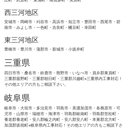
西三河地区
安城市・岡崎市・刈谷市・高浜市・知立市・豊田市・西尾市・碧
南市・みよし市・一色町・吉良町・幡豆町・幸田町
東三河地区
豊橋市・豊川市・蒲郡市・新城市・小坂井町
三重県
四日市市・桑名市・鈴鹿市・熊野市・いなべ市・員弁郡東員町・
三重郡菰野町・三重郡朝日町・三重郡川越町※三重県内工事対応！
その他エリアの方もご相談下さい。
岐阜県
岐阜市・大垣市・多治見市・羽島市・美濃加茂市・各務原市・可
児市・山県市・瑞穂市・海津市・羽島郡岐南町・羽島郡笠松町・
養老郡養老町・安八郡輪之内町・安八郡安八町・本巣郡北方町・
加茂郡坂祝町※岐阜県内工事対応！その他エリアの方もご相談下さ